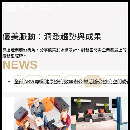
優美產品
精選案例
優美脈動：洞悉趨勢與成果
優美脈動
常見問題
掌握產業前沿視角，分享優美於永續設計、創新空間與企業發展上的
最新里程碑。
關於優美
NEWS
優美服務
人才招募
全部
ABW專欄
健康辦公
效率辦公
樂活辦公
辦公空間規
聯絡我們