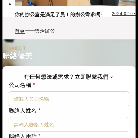
你的辦公室是滿足了員工的辦公需求嗎?
2024-02-07
首頁
樂活辦公
CONNECT
聯絡優美
有任何想法或需求？立即聯繫我們。
公司名稱
*
聯絡人姓名
*
聯
聯絡人電話
*