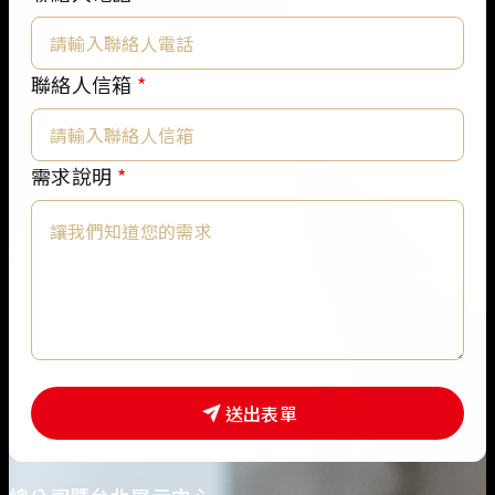
絡
人
電
聯絡人信箱
*
話
需
求
需求說明
*
說
明
需
求
說
明
送出表單