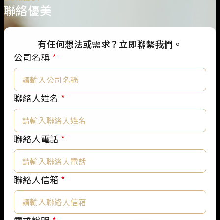
聯絡優美
有任何想法或需求？立即聯繫我們。
公司名稱
*
公
聯絡人姓名
*
司
名
稱
聯絡人電話
*
公
司
名
聯絡人信箱
*
稱
聯
絡