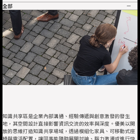
全部
全部
管理空間
員工工作區
主管桌
辦公椅
會議桌
系統工作站
協同合作
主管沙發
收納
高階主管皮椅
簡報培訓
接待會所
職員工作椅
大廳沙發
洽談椅
知識共享
洽談桌
培訓桌
休閒沙發
培訓椅
餐廳傢俱
視聽椅
私密空間
效率周邊
知識共享區是企業內部溝通、經驗傳遞與創意激發的發生
地，其空間設計直接影響資訊交流的效率與深度。優美以開
放的思維打造知識共享場域，透過模組化家具、可移動式座
椅與靈活配置，讓同事能隨時展開討論、腦力激盪或進行快