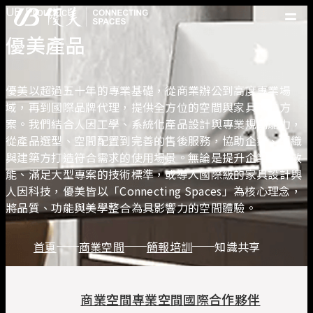
UB Prouduct
優美產品
優美產品
精選案例
優美脈動
優美以超過五十年的專業基礎，從商業辦公到高度專業場
常見問題
域，再到國際品牌代理，提供全方位的空間與家具解決方
案。我們結合人因工學、系統化產品設計與專業規劃能力，
從產品選型、空間配置到完善的售後服務，協助企業、組織
關於優美
與建築方打造符合需求的使用場景。無論是提升企業協作效
優美服務
能、滿足大型專案的技術標準，或導入國際級的家具設計與
人才招募
人因科技，優美皆以「Connecting Spaces」為核心理念，
聯絡我們
將品質、功能與美學整合為具影響力的空間體驗。
首頁
商業空間
簡報培訓
知識共享
商業空間
專業空間
國際合作夥伴