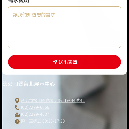
需求說明
*
人
姓
名
送出表單
總公司暨台北展示中心
台北市松山區光復北路11巷44號B1
(02)2299-6666
(02)2299-4637
週一至週五 08:30-17:30