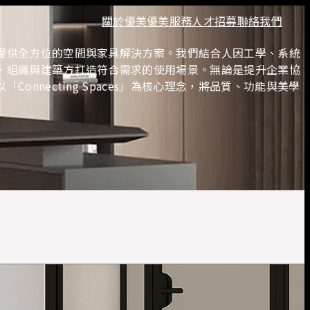
關於優美
優美服務
人才招募
聯絡我們
培訓
私密空間
效率周邊
提供全方位的空間與家具解決方案。我們結合人因工學、系統
、組織與建築方打造符合需求的使用場景。無論是提升企業協
知識共享
necting Spaces」為核心理念，將品質、功能與美學
培訓桌
培訓椅
視聽椅