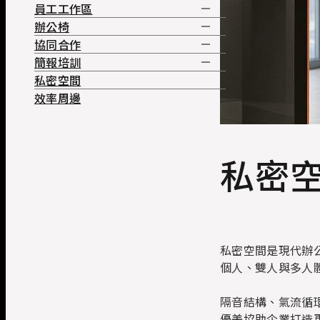
員工工作區
主管桌
辦公椅
會議桌
系統工作站
協同合作
主管沙發
收納
高階主管皮椅
簡報培訓
接待會所
職員工作椅
大廳沙發
私密空間
洽談椅
知識共享
效率周邊
洽談桌
培訓桌
休閒沙發
培訓椅
餐廳傢俱
視聽椅
私密
私密空間是現代辦
個人、雙人與多人
隔音結構、氣流循
優美協助企業打造