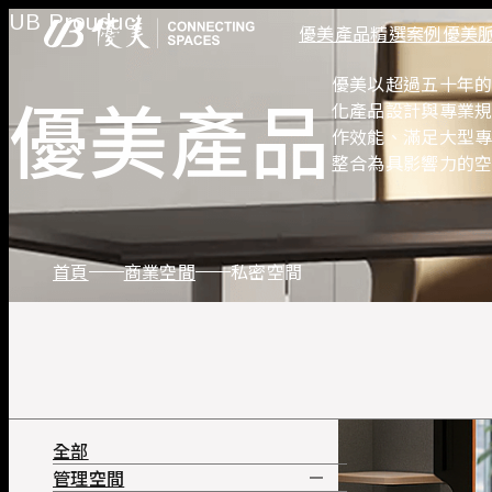
UB Prouduct
優美產品
精選案例
優美
商業空間
專業空間
國際合作夥伴
管理空間
圖書館
Actiu
員工
劇院
優美以超過五十年
優美產品
主管桌
化產品設計與專業
會議桌
作效能、滿足大型專案
主管沙發
整合為具影響力的
接待會所
首頁
商業空間
私密空間
全部
管理空間