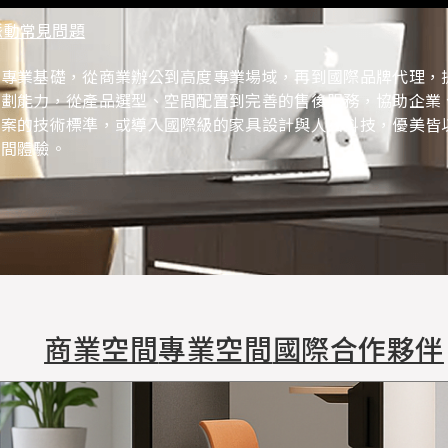
脈動
常見問題
工作區
空間
辦公椅
協同合作
簡報
的專業基礎，從商業辦公到高度專業場域，再到國際品牌代理，
規劃能力，從產品選型、空間配置到完善的售後服務，協助企業
系統工作站
高階主管皮椅
大廳沙發
的技術標準，或導入國際級的家具設計與人因科技，優美皆以「Con
收納
職員工作椅
洽談椅
空間體驗。
洽談桌
休閒沙發
餐廳傢俱
商業空間
專業空間
國際合作夥伴