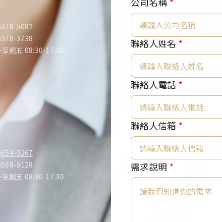
公司名稱
*
)378-5082
)378-3738
聯
聯絡人姓名
*
至週五 08:30-17:30
絡
人
信
聯絡人電話
*
箱
*
*
聯絡人信箱
*
)659-0267
)598-0128
需求說明
*
至週五 08:30-17:30