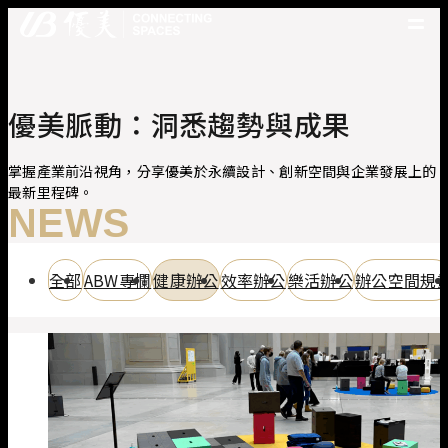
優美產品
精選案例
優美脈動：洞悉趨勢與成果
優美脈動
常見問題
掌握產業前沿視角，分享優美於永續設計、創新空間與企業發展上的
最新里程碑。
關於優美
NEWS
優美服務
人才招募
全部
ABW專欄
健康辦公
效率辦公
樂活辦公
辦公空間規
聯絡我們