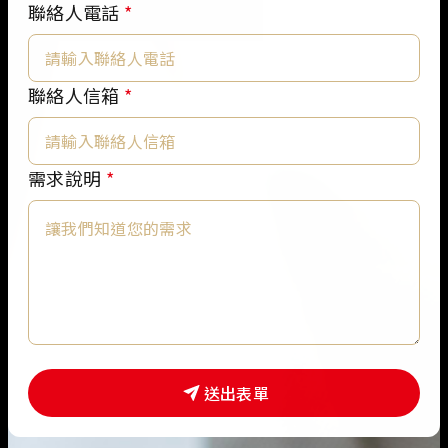
聯絡人電話
*
*
聯絡人信箱
*
聯
絡
人
需求說明
*
姓
名
需
求
說
明
送出表單