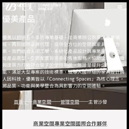
UB Prouduct
優美產品
優美產品
精選案例
優美脈動
優美以超過五十年的專業基礎，從商業辦公到高度專業場
常見問題
域，再到國際品牌代理，提供全方位的空間與家具解決方
案。我們結合人因工學、系統化產品設計與專業規劃能力，
從產品選型、空間配置到完善的售後服務，協助企業、組織
關於優美
與建築方打造符合需求的使用場景。無論是提升企業協作效
優美服務
能、滿足大型專案的技術標準，或導入國際級的家具設計與
人才招募
人因科技，優美皆以「Connecting Spaces」為核心理念，
聯絡我們
將品質、功能與美學整合為具影響力的空間體驗。
首頁
商業空間
管理空間
主管沙發
商業空間
專業空間
國際合作夥伴