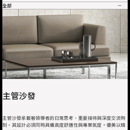
全部
全部
管理空間
主管桌
會議桌
主管沙發
接待會所
員工工作區
辦公椅
系統工作站
協同合作
收納
高階主管皮椅
簡報培訓
職員工作椅
大廳沙發
私密空間
洽談椅
主管沙發
知識共享
效率周邊
洽談桌
培訓桌
休閒沙發
培訓椅
餐廳傢俱
視聽椅
主管沙發承載著領導者的日常思考、重要接待與深度交流時
刻，其設計必須同時具備高度舒適性與專業氣度。優美以精