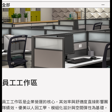
全部
全部
管理空間
員工工作區
主管桌
辦公椅
會議桌
系統工作站
協同合作
主管沙發
收納
高階主管皮椅
簡報培訓
接待會所
職員工作椅
大廳沙發
私密空間
洽談椅
知識共享
效率周邊
洽談桌
培訓桌
休閒沙發
培訓椅
餐廳傢俱
視聽椅
員工工作區
員工工作區是企業營運的核心，其效率與舒適度直接影響團
隊績效。優美以人因工學、模組化設計與空間彈性為基礎，