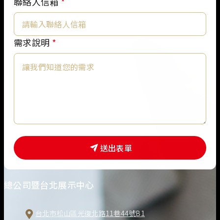
姓
聯絡人信箱
*
名
*
聯
需求說明
*
絡
人
信
箱
送出表單
總公司暨台北展示中心
台北市松山區光復北路11巷44號B1