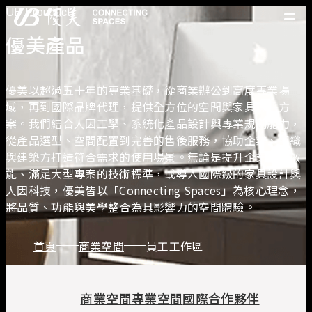
UB Prouduct
優美產品
優美產品
精選案例
優美脈動
優美以超過五十年的專業基礎，從商業辦公到高度專業場
常見問題
域，再到國際品牌代理，提供全方位的空間與家具解決方
案。我們結合人因工學、系統化產品設計與專業規劃能力，
從產品選型、空間配置到完善的售後服務，協助企業、組織
關於優美
與建築方打造符合需求的使用場景。無論是提升企業協作效
優美服務
能、滿足大型專案的技術標準，或導入國際級的家具設計與
人才招募
人因科技，優美皆以「Connecting Spaces」為核心理念，
聯絡我們
將品質、功能與美學整合為具影響力的空間體驗。
首頁
商業空間
員工工作區
商業空間
專業空間
國際合作夥伴