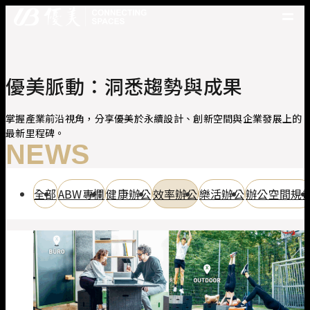
優美產品
精選案例
優美脈動：洞悉趨勢與成果
優美脈動
常見問題
掌握產業前沿視角，分享優美於永續設計、創新空間與企業發展上的
最新里程碑。
關於優美
NEWS
優美服務
人才招募
全部
ABW專欄
健康辦公
效率辦公
樂活辦公
辦公空間規
聯絡我們