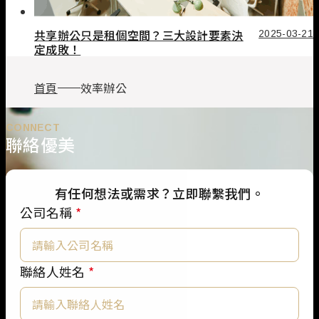
共享辦公只是租個空間？三大設計要素決
2025-03-21
定成敗！
首頁
效率辦公
CONNECT
聯絡優美
有任何想法或需求？立即聯繫我們。
公司名稱
*
公
聯絡人姓名
*
司
名