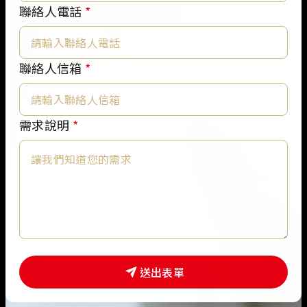
稱
聯絡人電話
*
公
司
名
聯絡人信箱
*
稱
*
需求說明
*
送出表單