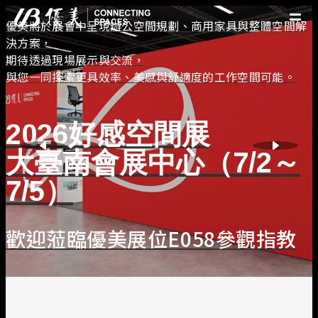
優美將於展會中呈現辦公空間規劃、商用家具與整體空間解
決方案，
優美產品
期待透過現場展示與交流，
精選案例
與您一同探索更具效率、美感與舒適度的工作空間可能。
優美脈動
常見問題
2026好感空間展
關於優美
大臺南會展中心（7/2～
優美服務
人才招募
7/5）
聯絡我們
歡迎蒞臨優美展位E058參觀指教