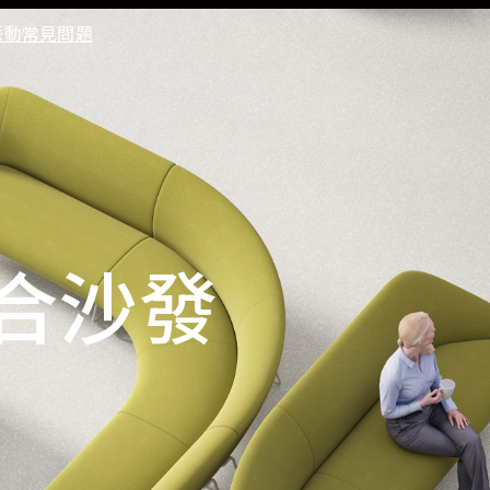
脈動
常見問題
工作區
空間
辦公椅
協同合作
簡報
系統工作站
高階主管皮椅
大廳沙發
收納
職員工作椅
洽談椅
洽談桌
休閒沙發
餐廳傢俱
組合沙發