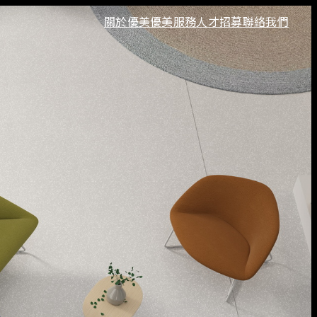
關於優美
優美服務
人才招募
聯絡我們
培訓
私密空間
效率周邊
知識共享
培訓桌
培訓椅
視聽椅