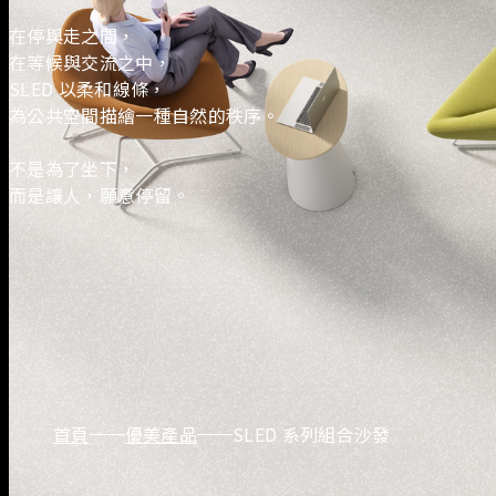
在停與走之間，
在等候與交流之中，
SLED 以柔和線條，
為公共空間描繪一種自然的秩序。
不是為了坐下，
而是讓人，願意停留。
首頁
優美產品
SLED 系列組合沙發