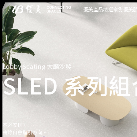
優美產品
精選案例
優美
商業空間
專業空間
國際合作夥伴
管理空間
圖書館
Actiu
員工
劇院
主管桌
會議桌
主管沙發
接待會所
Lobby Seating 大廳沙發
SLED 系列
不必安排，
曲線自會指引方向。