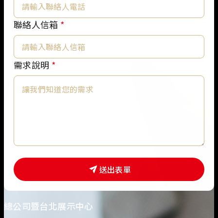
絡
人
聯絡人信箱
*
姓
名
*
需求說明
*
送出表單
總公司暨台北展示中心