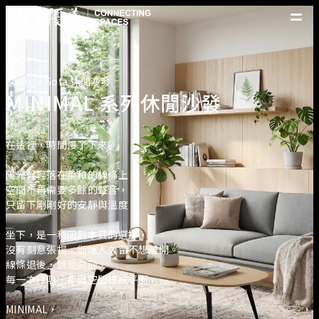
優美產品
精選案例
Lounge Sofa 休閒沙發
優美脈動
MINIMAL 系列休閒沙發
常見問題
在這裡，時間慢了下來。
關於優美
優美服務
陽光輕輕落在柔和的線條上，
人才招募
空間不再需要多餘的聲音，
聯絡我們
只留下剛剛好的安靜與溫度。
坐下，是一種回到本質的選擇，
沒有刻意張揚，卻讓人久留不想離開。
線條退後，感受向前，
每一次呼吸，都與空間達成平衡。
MINIMAL，