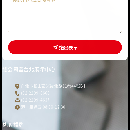
絡
人
信
箱
*
送出表單
總公司暨台北展示中心
台北市松山區光復北路11巷44號B1
(02)2299-6666
(02)2299-4637
週一至週五 08:30-17:30
桃園據點