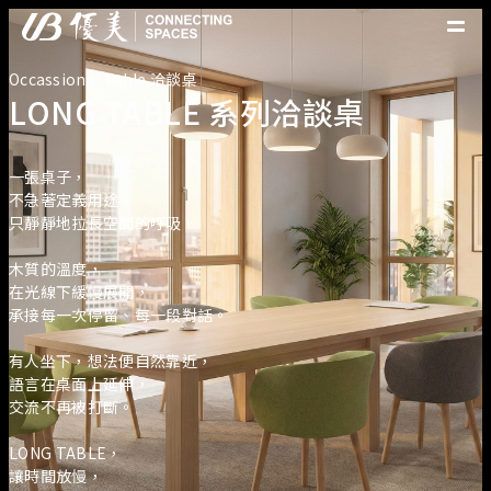
Occassional Table 洽談桌
優美產品
LONG TABLE 系列洽談桌
精選案例
優美脈動
常見問題
一張桌子，
不急著定義用途，
只靜靜地拉長空間的呼吸。
關於優美
優美服務
木質的溫度，
人才招募
在光線下緩慢展開，
聯絡我們
承接每一次停留、每一段對話。
有人坐下，想法便自然靠近，
語言在桌面上延伸，
交流不再被打斷。
LONG TABLE，
讓時間放慢，