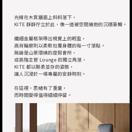
光線在木質牆面上斜斜落下，
KITE 靜靜佇立於此，像一道被空間擁抱的沉穩筆觸。
纖細金屬框架帶出視覺上的輕盈，
高背輪廓則以柔軟包覆身體的每一寸落點。
無論是山景環繞的度假會所，
或高階主管 Lounge 的獨立角落，
KITE 都以剛柔並存的姿態，
讓人沉浸於一場專屬的安靜時刻。
在這裡，思緒有了重量，
而時間變得值得細細停留。