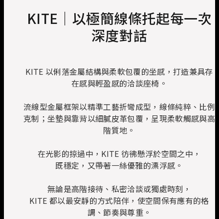
KITE｜以極簡線條托起每一次
深度對話
KITE 以俐落金屬結構與柔軟包覆的坐感，打造兼具存
在感與輕盈感的洽談座椅。
流線型金屬框架以精準工藝折彎成型，線條純粹、比例
克制；坐墊與靠背以細膩皮革包覆，呈現柔軟觸感與高
階質地。
在光影的掠過中，KITE 彷彿懸浮於空間之中，
既穩定，又帶著一絲優雅的漂浮感。
無論是高階接待、私密洽談或獨處時刻，
KITE 都以最安靜的方式陪伴，使空間保有應有的格
調、節奏與尊重。