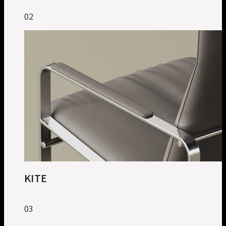
02
KITE
03