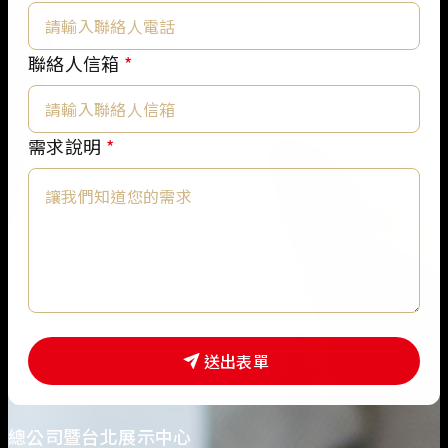
*
聯
絡
聯絡人信箱
*
人
姓
名
需求說明
*
送出表單
總公司暨台北展示中心