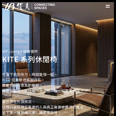
優美產品
精選案例
優美脈動
常見問題
VIP Lounge 接待會所
關於優美
KITE 系列休閒椅
優美服務
人才招募
聯絡我們
光落下來的地方，時間會慢一點。
KITE 在靜默裡展開存在，
金屬的線條像風的軌跡，
輕盈卻堅定，托住每一次沉思、每一句重要的話。
當世界在外頭奔流，
這裡只留給真正重要的人與真正需要被聽見的聲音。
坐下來，讓思緒沉澱、讓節奏放慢，