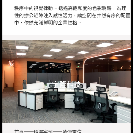
秩序中的視覺律動 – 透過高飽和度的色彩跳躍，為理
性的辦公矩陣注入感性活力，讓空間在井然有序的配置
中，依然充滿鮮明的企業性格。
NEXT
宇隆科技
首頁
精選案例
遠傳電信