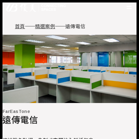
優美產品
首頁
精選案例
遠傳電信
精選案例
優美脈動
常見問題
關於優美
優美服務
人才招募
聯絡我們
FarEasTone
遠傳電信