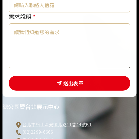
明
*
需求說明
*
送出表單
總公司暨台北展示中心
台北市松山區光復北路11巷44號B1
(02)2299-6666