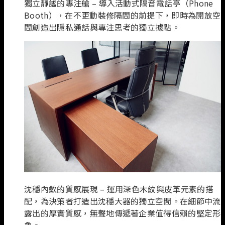
獨立靜謐的專注艙 – 導入活動式隔音電話亭（Phone
Booth），在不更動裝修隔間的前提下，即時為開放空
間創造出隱私通話與專注思考的獨立據點。
沈穩內斂的質感展現 – 運用深色木紋與皮革元素的搭
配，為決策者打造出沈穩大器的獨立空間。在細節中流
露出的厚實質感，無聲地傳遞著企業值得信賴的堅定形