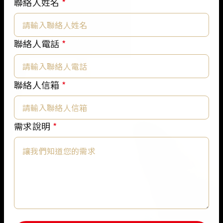
聯絡人姓名
*
聯絡人電話
*
聯絡人信箱
*
聯
需求說明
*
絡
人
信
箱
聯
絡
人