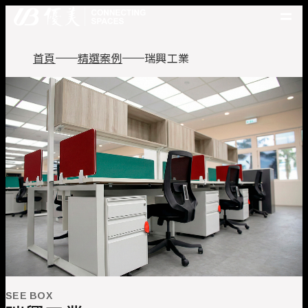
優美產品
首頁
精選案例
瑞興工業
精選案例
優美脈動
常見問題
關於優美
優美服務
人才招募
聯絡我們
SEE BOX